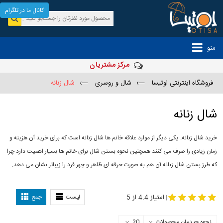
کانال ما در تلگرام
منو
مرکز مشتریان
فروشگاه اینترنتی اوتیسا
—›
شال و روسری
—›
شال زنانه
شال زنانه
خرید شال زنانه. یکی دیگر از موارد علاقه خانم ها شال زنانه است که برای خرید آن هزینه و
زمان زیادی را صرف می کنند همچنین نحوه بستن شال برای خانم ها بسیار اهمیت دارد چرا
که طرز بستن شال زنانه آن هم به صورت حرفه ای ظاهر و چهر فرد را زیباتر نشان می دهد.
-
مدل جدید شال
مدل بستن شال
امتیاز 4.4 از 5
لیست
جمع
|
نحوه چیدمان محصولات
20