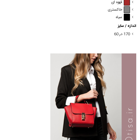
قهوه ای
خاکستری
سیاه
اندازه / سایز
170 در 60