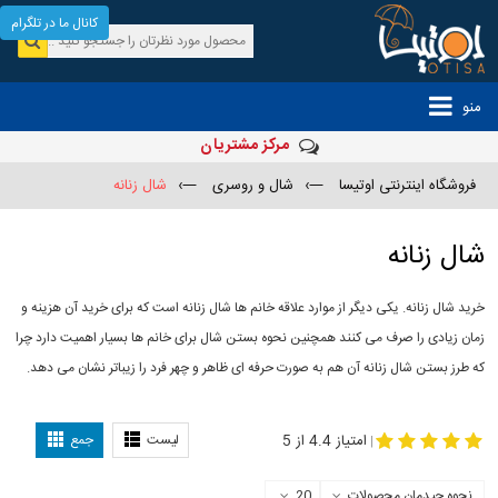
کانال ما در تلگرام
منو
مرکز مشتریان
فروشگاه اینترنتی اوتیسا
—›
شال و روسری
—›
شال زنانه
شال زنانه
خرید شال زنانه. یکی دیگر از موارد علاقه خانم ها شال زنانه است که برای خرید آن هزینه و
زمان زیادی را صرف می کنند همچنین نحوه بستن شال برای خانم ها بسیار اهمیت دارد چرا
که طرز بستن شال زنانه آن هم به صورت حرفه ای ظاهر و چهر فرد را زیباتر نشان می دهد.
-
مدل جدید شال
مدل بستن شال
امتیاز 4.4 از 5
لیست
جمع
|
نحوه چیدمان محصولات
20