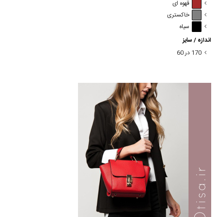
قهوه ای
خاکستری
سیاه
اندازه / سایز
170 در 60