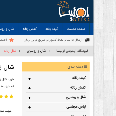
صفحه نخست
کیف زنانه
کفش زنانه
شال و روس
ارسال به تمام نقاط کشور در سریع ترین زمان
اجناس
فروشگاه اینترنتی اوتیسا
—›
شال و روسری
—›
شال زنانه
شال زن
دسته بندی
کیف زنانه
خرید شال زن
که طرز بستن
کفش زنانه
شال و روسری
لباس مجلسی
مرتب ساز