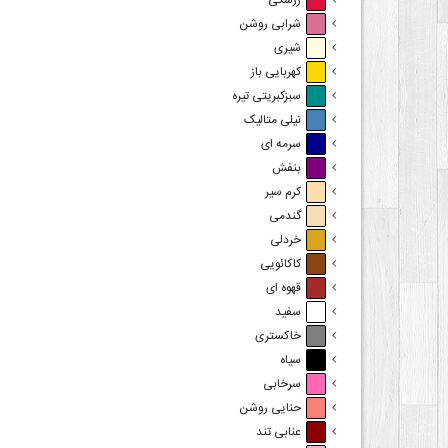
زرشکی
شرابی روشن
شیری
کهربایی باز
سبزکبریتی تیره
نیلی متالیک
سرمه ای
بنفش
کرم سیر
گندمی
خردلی
کاکائویی
قهوه ای
سفید
خاکستری
سیاه
سرخابی
حنایی روشن
عنابی تند