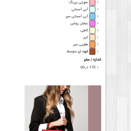
صورتی پررنگ
آبی آسمانی
آبی آسمانی سیر
بنفش روشن
کاهی
کرم
هلویی سیر
قهوه ای متوسط
اندازه / سایز
170 در 60