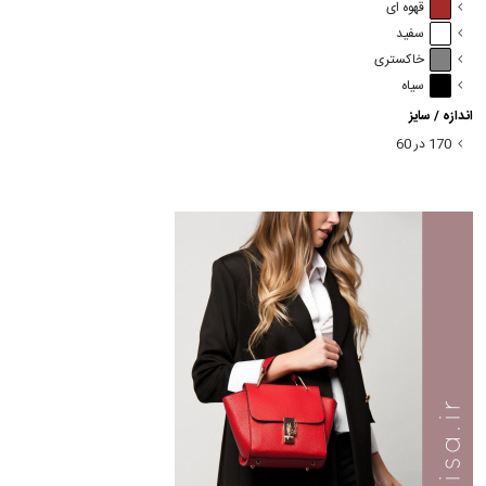
قهوه ای
سفید
خاکستری
سیاه
اندازه / سایز
170 در 60