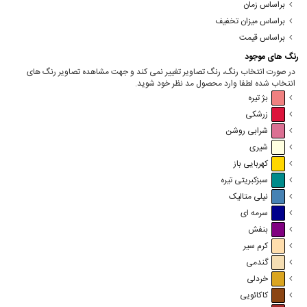
براساس زمان
براساس میزان تخفیف
براساس قیمت
رنگ های موجود
در صورت انتخاب رنگ، رنگ تصاویر تغییر نمی کند و جهت مشاهده تصاویر رنگ های
انتخاب شده لطفا وارد محصول مد نظر خود شوید.
بژ تیره
زرشکی
شرابی روشن
شیری
کهربایی باز
سبزکبریتی تیره
نیلی متالیک
سرمه ای
بنفش
کرم سیر
گندمی
خردلی
کاکائویی