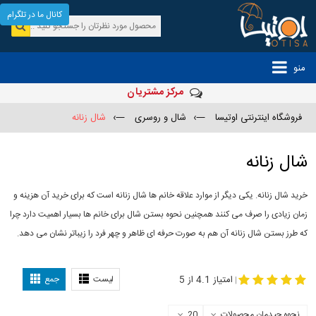
کانال ما در تلگرام
منو
مرکز مشتریان
فروشگاه اینترنتی اوتیسا
—›
شال و روسری
—›
شال زنانه
شال زنانه
خرید شال زنانه. یکی دیگر از موارد علاقه خانم ها شال زنانه است که برای خرید آن هزینه و
زمان زیادی را صرف می کنند همچنین نحوه بستن شال برای خانم ها بسیار اهمیت دارد چرا
که طرز بستن شال زنانه آن هم به صورت حرفه ای ظاهر و چهر فرد را زیباتر نشان می دهد.
-
مدل جدید شال
مدل بستن شال
امتیاز 4.1 از 5
لیست
جمع
|
نحوه چیدمان محصولات
20