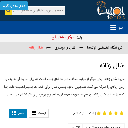
کانال ما در تلگرام
منو
مرکز مشتریان
فروشگاه اینترنتی اوتیسا
—›
شال و روسری
—›
شال زنانه
شال زنانه
خرید شال زنانه. یکی دیگر از موارد علاقه خانم ها شال زنانه است که برای خرید آن هزینه و
زمان زیادی را صرف می کنند همچنین نحوه بستن شال برای خانم ها بسیار اهمیت دارد چرا
که طرز بستن شال زنانه آن هم به صورت حرفه ای ظاهر و چهر فرد را زیباتر نشان می دهد.
-
مدل جدید شال
مدل بستن شال
امتیاز 4.1 از 5
لیست
جمع
|
نحوه چیدمان محصولات
20