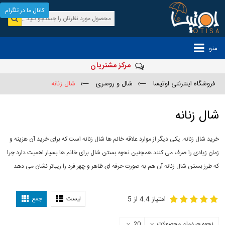
کانال ما در تلگرام
منو
مرکز مشتریان
فروشگاه اینترنتی اوتیسا
—›
شال و روسری
—›
شال زنانه
شال زنانه
خرید شال زنانه. یکی دیگر از موارد علاقه خانم ها شال زنانه است که برای خرید آن هزینه و
زمان زیادی را صرف می کنند همچنین نحوه بستن شال برای خانم ها بسیار اهمیت دارد چرا
که طرز بستن شال زنانه آن هم به صورت حرفه ای ظاهر و چهر فرد را زیباتر نشان می دهد.
-
مدل جدید شال
مدل بستن شال
امتیاز 4.4 از 5
لیست
جمع
|
نحوه چیدمان محصولات
20