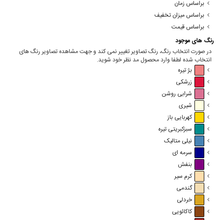
براساس زمان
براساس میزان تخفیف
براساس قیمت
رنگ های موجود
در صورت انتخاب رنگ، رنگ تصاویر تغییر نمی کند و جهت مشاهده تصاویر رنگ های
انتخاب شده لطفا وارد محصول مد نظر خود شوید.
بژ تیره
زرشکی
شرابی روشن
شیری
کهربایی باز
سبزکبریتی تیره
نیلی متالیک
سرمه ای
بنفش
کرم سیر
گندمی
خردلی
کاکائویی