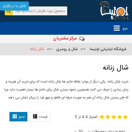
کانال ما در تلگرام
منو
مرکز مشتریان
فروشگاه اینترنتی اوتیسا
—›
شال و روسری
—›
شال زنانه
شال زنانه
خرید شال زنانه. یکی دیگر از موارد علاقه خانم ها شال زنانه است که برای خرید آن هزینه و
زمان زیادی را صرف می کنند همچنین نحوه بستن شال برای خانم ها بسیار اهمیت دارد چرا
که طرز بستن شال زنانه آن هم به صورت حرفه ای ظاهر و چهر فرد را زیباتر نشان می دهد.
-
مدل جدید شال
مدل بستن شال
امتیاز 4.4 از 5
لیست
جمع
|
نحوه چیدمان محصولات
20