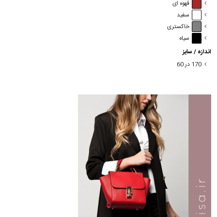
قهوه ای
سفید
خاکستری
سیاه
اندازه / سایز
170 در 60