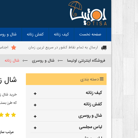
صفحه نخست
کیف زنانه
کفش زنانه
شال و روس
ارسال به تمام نقاط کشور در سریع ترین زمان
اجناس
فروشگاه اینترنتی اوتیسا
—›
شال و روسری
—›
شال زنانه
شال زن
دسته بندی
کیف زنانه
خرید شال زن
که طرز بستن
کفش زنانه
شال و روسری
لباس مجلسی
مرتب ساز