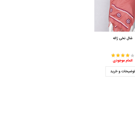
شال نخی ژاله
اتمام موجودی
وضیحات و خرید