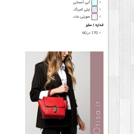
آبی آسمانی
نیلی کمرنگ
صورتی مات
اندازه / سایز
170 در 60