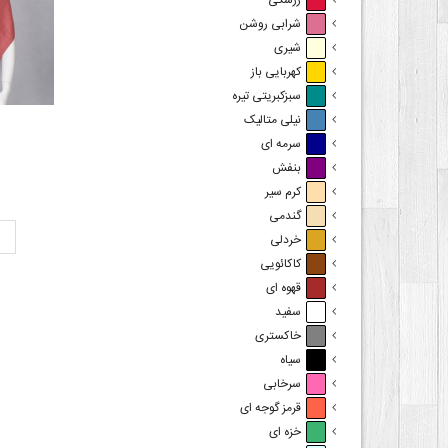
زرشکی
شرابی روشن
شیری
کهربایی باز
سبزکبریتی تیره
نیلی متالیک
سرمه ای
بنفش
کرم سیر
گندمی
ت
خردلی
کاکائویی
قهوه ای
سفید
خاکستری
سیاه
سرخابی
قرمز گوجه ای
خزه ای