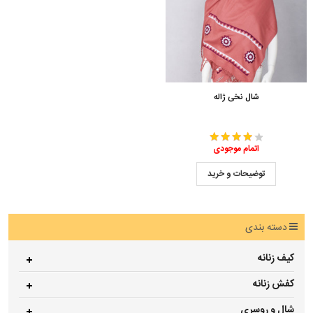
شال نخی ژاله
اتمام موجودی
توضیحات و خرید
دسته بندی
کیف زنانه
کفش زنانه
شال و روسری