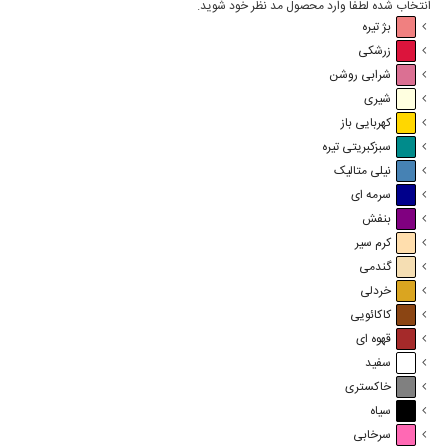
انتخاب شده لطفا وارد محصول مد نظر خود شوید.
بژ تیره
زرشکی
شرابی روشن
شیری
کهربایی باز
سبزکبریتی تیره
نیلی متالیک
سرمه ای
بنفش
کرم سیر
گندمی
خردلی
کاکائویی
قهوه ای
سفید
خاکستری
سیاه
سرخابی