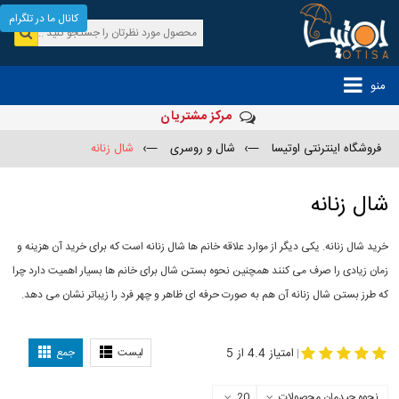
کانال ما در تلگرام
منو
مرکز مشتریان
فروشگاه اینترنتی اوتیسا
—›
شال و روسری
—›
شال زنانه
شال زنانه
خرید شال زنانه. یکی دیگر از موارد علاقه خانم ها شال زنانه است که برای خرید آن هزینه و
زمان زیادی را صرف می کنند همچنین نحوه بستن شال برای خانم ها بسیار اهمیت دارد چرا
که طرز بستن شال زنانه آن هم به صورت حرفه ای ظاهر و چهر فرد را زیباتر نشان می دهد.
-
مدل جدید شال
مدل بستن شال
امتیاز 4.4 از 5
لیست
جمع
|
نحوه چیدمان محصولات
20