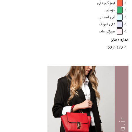
قرمز گوجه ای
خزه ای
آبی آسمانی
نیلی کمرنگ
صورتی مات
اندازه / سایز
170 در 60