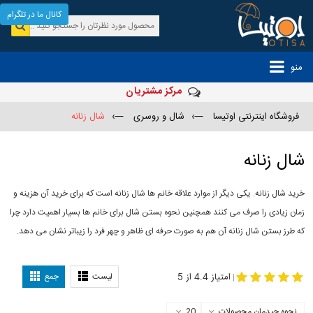
کانال ما در تلگرام
منو
مرکز مشتریان
فروشگاه اینترنتی اوتیسا
—›
شال و روسری
—›
شال زنانه
شال زنانه
خرید شال زنانه. یکی دیگر از موارد علاقه خانم ها شال زنانه است که برای خرید آن هزینه و
زمان زیادی را صرف می کنند همچنین نحوه بستن شال برای خانم ها بسیار اهمیت دارد چرا
که طرز بستن شال زنانه آن هم به صورت حرفه ای ظاهر و چهر فرد را زیباتر نشان می دهد.
-
مدل جدید شال
مدل بستن شال
امتیاز 4.4 از 5
لیست
جمع
|
نحوه چیدمان محصولات
20