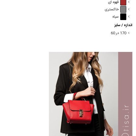
قهوه ای
خاکستری
سیاه
اندازه / سایز
170 در 60