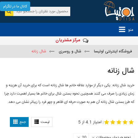
کانال ما در تلگرام
منو
مرکز مشتریان
فروشگاه اینترنتی اوتیسا
—›
شال و روسری
—›
شال زنانه
شال زنانه
خرید شال زنانه. یکی دیگر از موارد علاقه خانم ها شال زنانه است که برای خرید آن هزینه و
زمان زیادی را صرف می کنند همچنین نحوه بستن شال برای خانم ها بسیار اهمیت دارد چرا
که طرز بستن شال زنانه آن هم به صورت حرفه ای ظاهر و چهر فرد را زیباتر نشان می دهد.
-
مدل جدید شال
مدل بستن شال
امتیاز 4.1 از 5
لیست
جمع
|
نحوه چیدمان محصولات
20