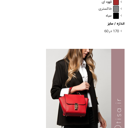
قهوه ای
خاکستری
سیاه
اندازه / سایز
170 در 60