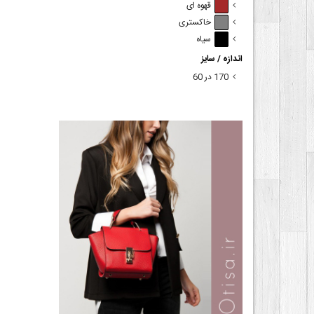
قهوه ای
خاکستری
سیاه
اندازه / سایز
170 در 60