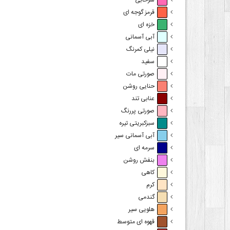
سرخابی
قرمز گوجه ای
خزه ای
آبی آسمانی
نیلی کمرنگ
سفید
صورتی مات
حنایی روشن
عنابی تند
صورتی پررنگ
سبزکبریتی تیره
آبی آسمانی سیر
سرمه ای
بنفش روشن
کاهی
کرم
گندمی
هلویی سیر
قهوه ای متوسط