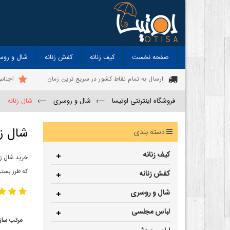
صفحه نخست
کیف زنانه
کفش زنانه
شال و روس
ارسال به تمام نقاط کشور در سریع ترین زمان
اجناس
فروشگاه اینترنتی اوتیسا
—›
شال و روسری
—›
شال زنانه
شال زن
دسته بندی
کیف زنانه
خرید شال زن
که طرز بستن
کفش زنانه
شال و روسری
لباس مجلسی
مرتب ساز