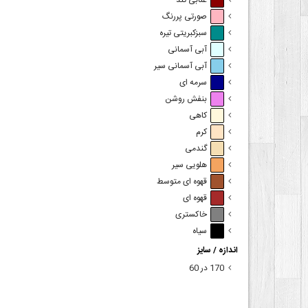
عنابی تند
صورتی پررنگ
سبزکبریتی تیره
آبی آسمانی
آبی آسمانی سیر
سرمه ای
بنفش روشن
کاهی
کرم
گندمی
هلویی سیر
قهوه ای متوسط
قهوه ای
خاکستری
سیاه
اندازه / سایز
170 در 60