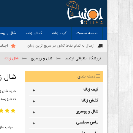
صفحه نخست
کیف زنانه
کفش زنانه
شال و روس
ارسال به تمام نقاط کشور در سریع ترین زمان
اجناس
فروشگاه اینترنتی اوتیسا
—›
شال و روسری
—›
شال زنانه
شال زن
دسته بندی
کیف زنانه
خرید شال زن
که طرز بستن
کفش زنانه
شال و روسری
لباس مجلسی
مرتب ساز