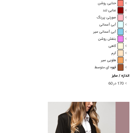
حنایی روشن
عنابی تند
صورتی پررنگ
آبی آسمانی
آبی آسمانی سیر
بنفش روشن
کاهی
کرم
هلویی سیر
قهوه ای متوسط
اندازه / سایز
170 در 60