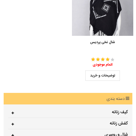
شال نخی پردیس
اتمام موجودی
توضیحات و خرید
دسته بندی
کیف زنانه
کفش زنانه
شال و روسری