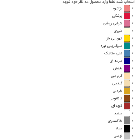
انتخاب شده لطفا وارد محصول مد نظر خود شوید.
بژ تیره
زرشکی
شرابی روشن
شیری
کهربایی باز
سبزکبریتی تیره
نیلی متالیک
سرمه ای
بنفش
کرم سیر
گندمی
خردلی
کاکائویی
قهوه ای
سفید
خاکستری
سیاه
توسی