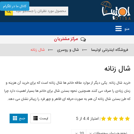
کانال ما در تلگرام
منو
مرکز مشتریان
فروشگاه اینترنتی اوتیسا
—›
شال و روسری
—›
شال زنانه
شال زنانه
خرید شال زنانه. یکی دیگر از موارد علاقه خانم ها شال زنانه است که برای خرید آن هزینه و
زمان زیادی را صرف می کنند همچنین نحوه بستن شال برای خانم ها بسیار اهمیت دارد چرا
که طرز بستن شال زنانه آن هم به صورت حرفه ای ظاهر و چهر فرد را زیباتر نشان می دهد.
-
مدل جدید شال
مدل بستن شال
امتیاز 4.4 از 5
لیست
جمع
|
نحوه چیدمان محصولات
20