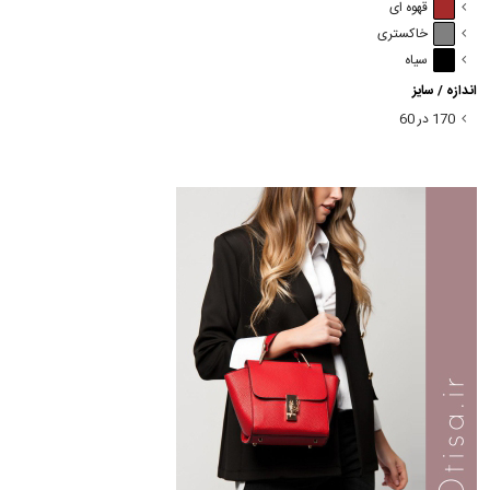
قهوه ای
خاکستری
سیاه
اندازه / سایز
170 در 60