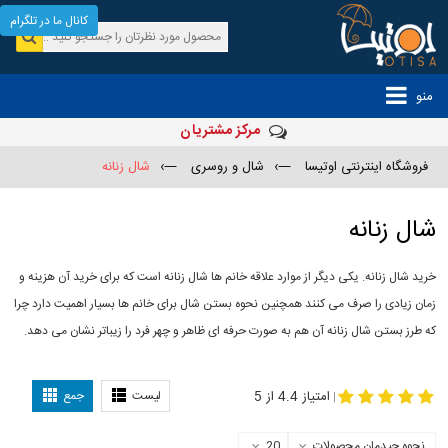
کانال ما در تلگرام
منو
مرکز مشتریان
فروشگاه اینترنتی اوتیسا
—›
شال و روسری
—›
شال زنانه
شال زنانه
خرید شال زنانه. یکی دیگر از موارد علاقه خانم ها شال زنانه است که برای خرید آن هزینه و
زمان زیادی را صرف می کنند همچنین نحوه بستن شال برای خانم ها بسیار اهمیت دارد چرا
که طرز بستن شال زنانه آن هم به صورت حرفه ای ظاهر و چهر فرد را زیباتر نشان می دهد.
-
مدل جدید شال
مدل بستن شال
امتیاز 4.4 از 5
لیست
جمع
|
نحوه چیدمان محصولات
20