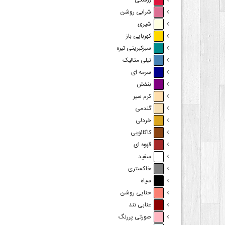
زرشکی
شرابی روشن
شیری
کهربایی باز
سبزکبریتی تیره
نیلی متالیک
سرمه ای
بنفش
کرم سیر
گندمی
خردلی
کاکائویی
قهوه ای
سفید
خاکستری
سیاه
حنایی روشن
عنابی تند
صورتی پررنگ