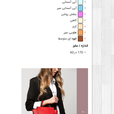
آبی آسمانی
آبی آسمانی سیر
بنفش روشن
کاهی
کرم
هلویی سیر
قهوه ای متوسط
اندازه / سایز
170 در 60