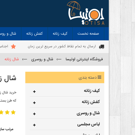
صفحه نخست
کیف زنانه
کفش زنانه
شال و روس
ارسال به تمام نقاط کشور در سریع ترین زمان
اجناس
فروشگاه اینترنتی اوتیسا
—›
شال و روسری
—›
شال زنانه
شال زن
دسته بندی
کیف زنانه
خرید شال زن
که طرز بستن
کفش زنانه
شال و روسری
لباس مجلسی
مرتب ساز