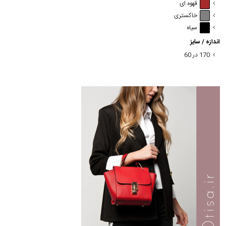
قهوه ای
خاکستری
سیاه
اندازه / سایز
170 در 60