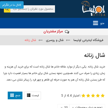
کانال ما در تلگرام
منو
مرکز مشتریان
فروشگاه اینترنتی اوتیسا
—›
شال و روسری
—›
شال زنانه
شال زنانه
خرید شال زنانه. یکی دیگر از موارد علاقه خانم ها شال زنانه است که برای خرید آن هزینه و
زمان زیادی را صرف می کنند همچنین نحوه بستن شال برای خانم ها بسیار اهمیت دارد چرا
که طرز بستن شال زنانه آن هم به صورت حرفه ای ظاهر و چهر فرد را زیباتر نشان می دهد.
-
مدل جدید شال
مدل بستن شال
امتیاز 4.4 از 5
لیست
جمع
|
نحوه چیدمان محصولات
20