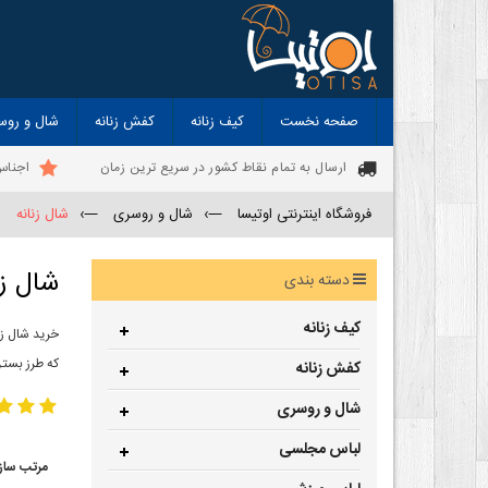
صفحه نخست
کیف زنانه
کفش زنانه
شال و روس
ارسال به تمام نقاط کشور در سریع ترین زمان
اجناس
فروشگاه اینترنتی اوتیسا
—›
شال و روسری
—›
شال زنانه
شال زن
دسته بندی
کیف زنانه
خرید شال زن
که طرز بستن
کفش زنانه
شال و روسری
لباس مجلسی
مرتب ساز