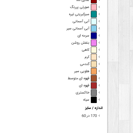
عنابی تند
صورتی پررنگ
سبزکبریتی تیره
آبی آسمانی
آبی آسمانی سیر
سرمه ای
بنفش روشن
کاهی
کرم
گندمی
هلویی سیر
قهوه ای متوسط
قهوه ای
خاکستری
سیاه
اندازه / سایز
170 در 60