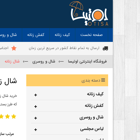
صفحه نخست
کیف زنانه
کفش زنانه
شال و روس
ارسال به تمام نقاط کشور در سریع ترین زمان
اجناس
فروشگاه اینترنتی اوتیسا
—›
شال و روسری
—›
شال زنانه
شال زن
دسته بندی
کیف زنانه
خرید شال زن
که طرز بستن
کفش زنانه
شال و روسری
لباس مجلسی
مرتب ساز