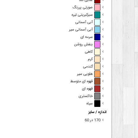
عنابی تند
صورتی پررنگ
سبزکبریتی تیره
آبی آسمانی
آبی آسمانی سیر
سرمه ای
بنفش روشن
کاهی
کرم
گندمی
هلویی سیر
قهوه ای متوسط
قهوه ای
خاکستری
سیاه
اندازه / سایز
170 در 60