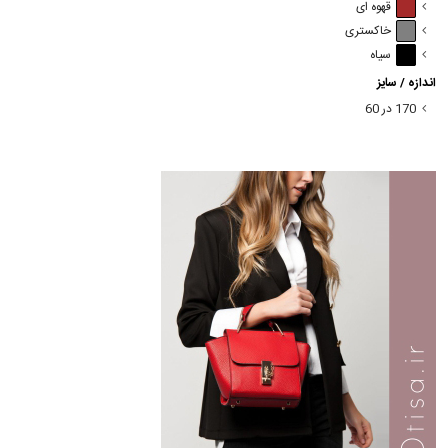
قهوه ای
خاکستری
سیاه
اندازه / سایز
170 در 60