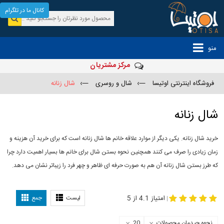
کانال ما در تلگرام
منو
مرکز مشتریان
فروشگاه اینترنتی اوتیسا
—›
شال و روسری
—›
شال زنانه
شال زنانه
خرید شال زنانه. یکی دیگر از موارد علاقه خانم ها شال زنانه است که برای خرید آن هزینه و
زمان زیادی را صرف می کنند همچنین نحوه بستن شال برای خانم ها بسیار اهمیت دارد چرا
که طرز بستن شال زنانه آن هم به صورت حرفه ای ظاهر و چهر فرد را زیباتر نشان می دهد.
-
مدل جدید شال
مدل بستن شال
امتیاز 4.1 از 5
لیست
جمع
|
نحوه چیدمان محصولات
20