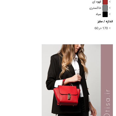
قهوه ای
خاکستری
سیاه
اندازه / سایز
170 در 60