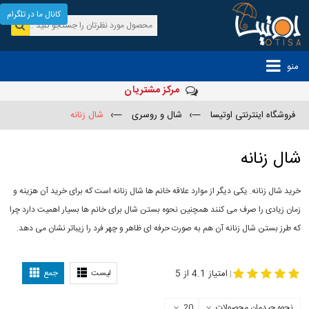
کانال ما در تلگرام
منو
مرکز مشتریان
فروشگاه اینترنتی اوتیسا
—›
شال و روسری
—›
شال زنانه
شال زنانه
خرید شال زنانه. یکی دیگر از موارد علاقه خانم ها شال زنانه است که برای خرید آن هزینه و
زمان زیادی را صرف می کنند همچنین نحوه بستن شال برای خانم ها بسیار اهمیت دارد چرا
که طرز بستن شال زنانه آن هم به صورت حرفه ای ظاهر و چهر فرد را زیباتر نشان می دهد.
-
مدل جدید شال
مدل بستن شال
امتیاز 4.1 از 5
لیست
جمع
|
نحوه چیدمان محصولات
20