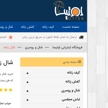
صفحه نخست
کیف زنانه
کفش زنانه
شال و روس
ارسال به تمام نقاط کشور در سریع ترین زمان
اجناس
فروشگاه اینترنتی اوتیسا
—›
شال و روسری
—›
شال زنانه
شال زن
دسته بندی
کیف زنانه
خرید شال زن
که طرز بستن
کفش زنانه
شال و روسری
لباس مجلسی
مرتب ساز