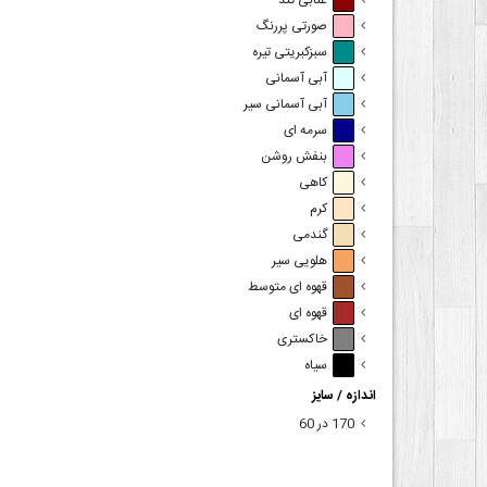
عنابی تند
صورتی پررنگ
سبزکبریتی تیره
آبی آسمانی
آبی آسمانی سیر
سرمه ای
بنفش روشن
کاهی
کرم
گندمی
هلویی سیر
قهوه ای متوسط
قهوه ای
خاکستری
سیاه
اندازه / سایز
170 در 60