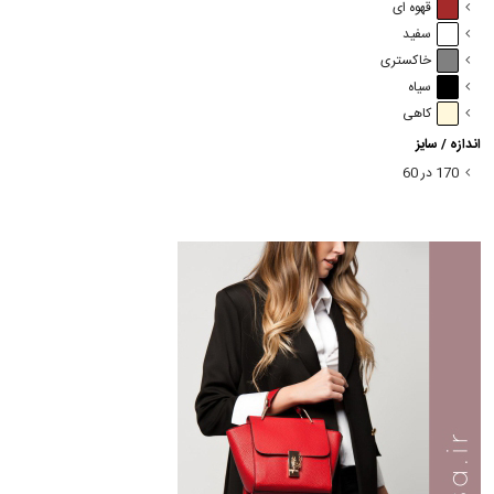
قهوه ای
سفید
خاکستری
سیاه
کاهی
اندازه / سایز
170 در 60