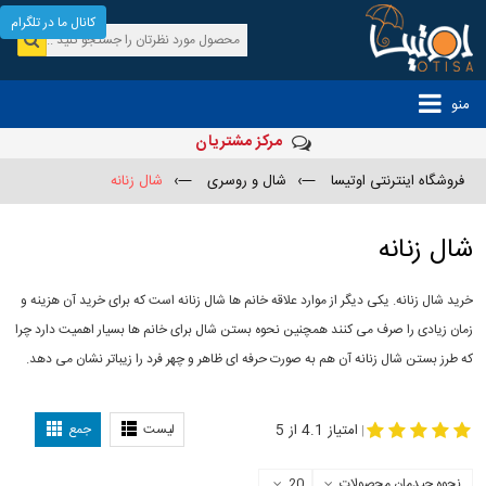
کانال ما در تلگرام
منو
مرکز مشتریان
فروشگاه اینترنتی اوتیسا
—›
شال و روسری
—›
شال زنانه
شال زنانه
خرید شال زنانه. یکی دیگر از موارد علاقه خانم ها شال زنانه است که برای خرید آن هزینه و
زمان زیادی را صرف می کنند همچنین نحوه بستن شال برای خانم ها بسیار اهمیت دارد چرا
که طرز بستن شال زنانه آن هم به صورت حرفه ای ظاهر و چهر فرد را زیباتر نشان می دهد.
-
مدل جدید شال
مدل بستن شال
امتیاز 4.1 از 5
لیست
جمع
|
نحوه چیدمان محصولات
20