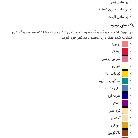
براساس زمان
براساس میزان تخفیف
براساس قیمت
رنگ های موجود
در صورت انتخاب رنگ، رنگ تصاویر تغییر نمی کند و جهت مشاهده تصاویر رنگ های
انتخاب شده لطفا وارد محصول مد نظر خود شوید.
بژ تیره
زرشکی
شرابی روشن
شیری
کهربایی باز
سبزکبریتی تیره
نیلی متالیک
سرمه ای
بنفش
کرم سیر
گندمی
خردلی
کاکائویی