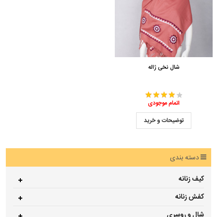
شال نخی ژاله
اتمام موجودی
توضیحات و خرید
دسته بندی
کیف زنانه
کفش زنانه
شال و روسری