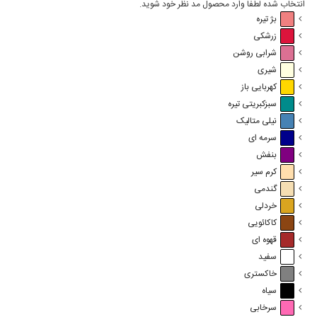
انتخاب شده لطفا وارد محصول مد نظر خود شوید.
بژ تیره
زرشکی
شرابی روشن
شیری
کهربایی باز
سبزکبریتی تیره
نیلی متالیک
سرمه ای
بنفش
کرم سیر
گندمی
خردلی
کاکائویی
قهوه ای
سفید
خاکستری
سیاه
سرخابی