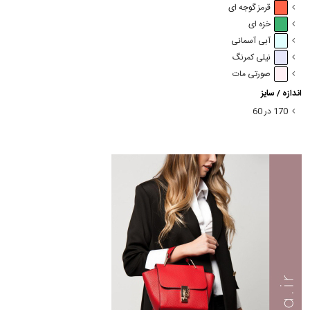
قرمز گوجه ای
خزه ای
آبی آسمانی
نیلی کمرنگ
صورتی مات
اندازه / سایز
170 در 60