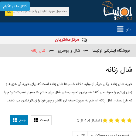
کانال ما در تلگرام
منو
مرکز مشتریان
فروشگاه اینترنتی اوتیسا
—›
شال و روسری
—›
شال زنانه
شال زنانه
خرید شال زنانه. یکی دیگر از موارد علاقه خانم ها شال زنانه است که برای خرید آن هزینه و
زمان زیادی را صرف می کنند همچنین نحوه بستن شال برای خانم ها بسیار اهمیت دارد چرا
که طرز بستن شال زنانه آن هم به صورت حرفه ای ظاهر و چهر فرد را زیباتر نشان می دهد.
-
مدل جدید شال
مدل بستن شال
امتیاز 4.4 از 5
لیست
جمع
|
نحوه چیدمان محصولات
20