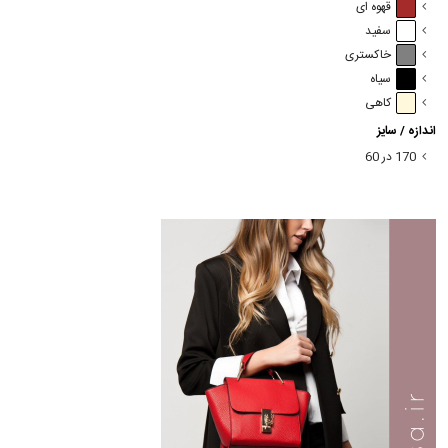
قهوه ای
سفید
خاکستری
سیاه
کاهی
اندازه / سایز
170 در 60