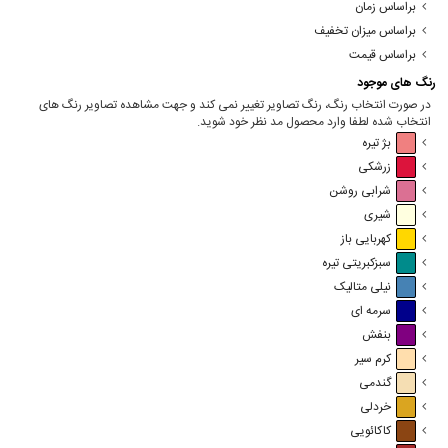
براساس زمان
براساس میزان تخفیف
براساس قیمت
رنگ های موجود
در صورت انتخاب رنگ، رنگ تصاویر تغییر نمی کند و جهت مشاهده تصاویر رنگ های
انتخاب شده لطفا وارد محصول مد نظر خود شوید.
بژ تیره
زرشکی
شرابی روشن
شیری
کهربایی باز
سبزکبریتی تیره
نیلی متالیک
سرمه ای
بنفش
کرم سیر
گندمی
خردلی
کاکائویی