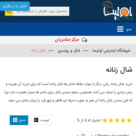
کانال ما در تلگرام
منو
مرکز مشتریان
فروشگاه اینترنتی اوتیسا
—›
شال و روسری
—›
شال زنانه
شال زنانه
خرید شال زنانه. یکی دیگر از موارد علاقه خانم ها شال زنانه است که برای خرید آن هزینه و
زمان زیادی را صرف می کنند همچنین نحوه بستن شال برای خانم ها بسیار اهمیت دارد چرا
که طرز بستن شال زنانه آن هم به صورت حرفه ای ظاهر و چهر فرد را زیباتر نشان می دهد.
-
مدل جدید شال
مدل بستن شال
امتیاز 4.4 از 5
لیست
جمع
|
نحوه چیدمان محصولات
20