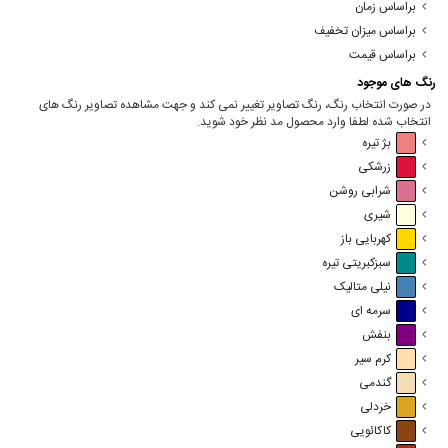
براساس زمان
براساس میزان تخفیف
براساس قیمت
رنگ های موجود
در صورت انتخاب رنگ، رنگ تصاویر تغییر نمی کند و جهت مشاهده تصاویر رنگ های
انتخاب شده لطفا وارد محصول مد نظر خود شوید.
بژ تیره
زرشکی
شرابی روشن
شیری
کهربایی باز
سبزکبریتی تیره
نیلی متالیک
سرمه ای
بنفش
کرم سیر
گندمی
خردلی
کاکائویی