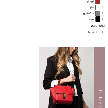
قهوه ای
سفید
خاکستری
سیاه
اندازه / سایز
170 در 60