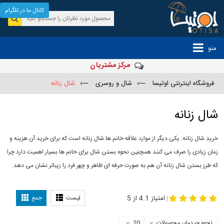
کانال ما در تلگرام
منو
مرکز مشتریان
فروشگاه اینترنتی اوتیسا
—›
شال و روسری
—›
شال زنانه
شال زنانه
خرید شال زنانه. یکی دیگر از موارد علاقه خانم ها شال زنانه است که برای خرید آن هزینه و
زمان زیادی را صرف می کنند همچنین نحوه بستن شال برای خانم ها بسیار اهمیت دارد چرا
که طرز بستن شال زنانه آن هم به صورت حرفه ای ظاهر و چهر فرد را زیباتر نشان می دهد.
-
مدل جدید شال
مدل بستن شال
امتیاز 4.1 از 5
لیست
جمع
|
نحوه چیدمان محصولات
20