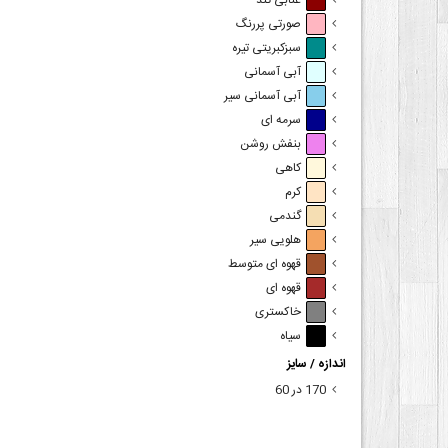
عنابی تند
صورتی پررنگ
سبزکبریتی تیره
آبی آسمانی
آبی آسمانی سیر
سرمه ای
بنفش روشن
کاهی
کرم
گندمی
هلویی سیر
قهوه ای متوسط
قهوه ای
خاکستری
سیاه
اندازه / سایز
170 در 60