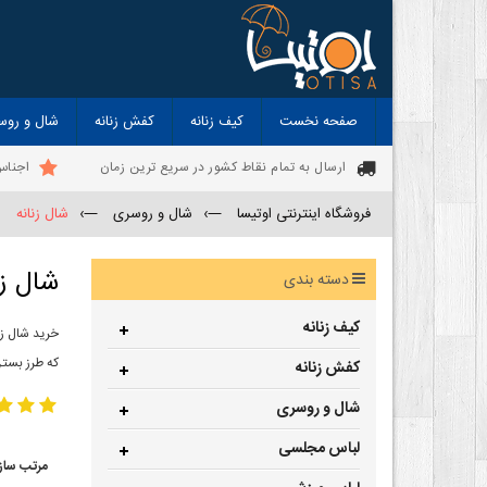
صفحه نخست
کیف زنانه
کفش زنانه
شال و روس
ارسال به تمام نقاط کشور در سریع ترین زمان
اجناس
فروشگاه اینترنتی اوتیسا
—›
شال و روسری
—›
شال زنانه
شال زن
دسته بندی
کیف زنانه
خرید شال زن
که طرز بستن
کفش زنانه
شال و روسری
لباس مجلسی
مرتب ساز