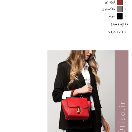
قهوه ای
خاکستری
سیاه
اندازه / سایز
170 در 60