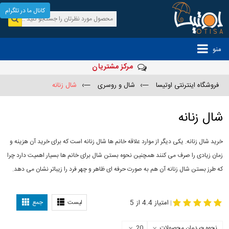
کانال ما در تلگرام
منو
مرکز مشتریان
فروشگاه اینترنتی اوتیسا
—›
شال و روسری
—›
شال زنانه
شال زنانه
خرید شال زنانه. یکی دیگر از موارد علاقه خانم ها شال زنانه است که برای خرید آن هزینه و
زمان زیادی را صرف می کنند همچنین نحوه بستن شال برای خانم ها بسیار اهمیت دارد چرا
که طرز بستن شال زنانه آن هم به صورت حرفه ای ظاهر و چهر فرد را زیباتر نشان می دهد.
-
مدل جدید شال
مدل بستن شال
امتیاز 4.4 از 5
لیست
جمع
|
نحوه چیدمان محصولات
20