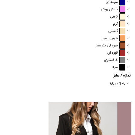
سرمه ای
بنفش روشن
کاهی
کرم
گندمی
هلویی سیر
قهوه ای متوسط
قهوه ای
خاکستری
سیاه
اندازه / سایز
170 در 60