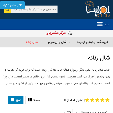
کانال ما در تلگرام
منو
مرکز مشتریان
فروشگاه اینترنتی اوتیسا
—›
شال و روسری
—›
شال زنانه
شال زنانه
خرید شال زنانه. یکی دیگر از موارد علاقه خانم ها شال زنانه است که برای خرید آن هزینه و
زمان زیادی را صرف می کنند همچنین نحوه بستن شال برای خانم ها بسیار اهمیت دارد چرا
که طرز بستن شال زنانه آن هم به صورت حرفه ای ظاهر و چهر فرد را زیباتر نشان می دهد.
-
مدل جدید شال
مدل بستن شال
امتیاز 4.4 از 5
لیست
جمع
|
نحوه چیدمان محصولات
20