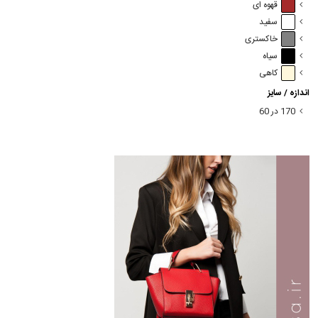
قهوه ای
سفید
خاکستری
سیاه
کاهی
اندازه / سایز
170 در 60