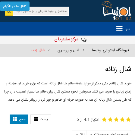
کانال ما در تلگرام
منو
مرکز مشتریان
فروشگاه اینترنتی اوتیسا
—›
شال و روسری
—›
شال زنانه
شال زنانه
خرید شال زنانه. یکی دیگر از موارد علاقه خانم ها شال زنانه است که برای خرید آن هزینه و
زمان زیادی را صرف می کنند همچنین نحوه بستن شال برای خانم ها بسیار اهمیت دارد چرا
که طرز بستن شال زنانه آن هم به صورت حرفه ای ظاهر و چهر فرد را زیباتر نشان می دهد.
-
مدل جدید شال
مدل بستن شال
امتیاز 4.1 از 5
لیست
جمع
|
نحوه چیدمان محصولات
20