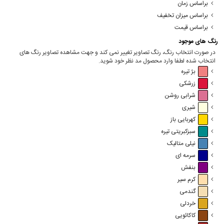
براساس زمان
براساس میزان تخفیف
براساس قیمت
رنگ های موجود
در صورت انتخاب رنگ، رنگ تصاویر تغییر نمی کند و جهت مشاهده تصاویر رنگ های
انتخاب شده لطفا وارد محصول مد نظر خود شوید.
بژ تیره
زرشکی
شرابی روشن
شیری
کهربایی باز
سبزکبریتی تیره
نیلی متالیک
سرمه ای
بنفش
کرم سیر
گندمی
خردلی
کاکائویی