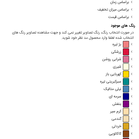
براساس زمان
براساس میزان تخفیف
براساس قیمت
رنگ های موجود
در صورت انتخاب رنگ، رنگ تصاویر تغییر نمی کند و جهت مشاهده تصاویر رنگ های
انتخاب شده لطفا وارد محصول مد نظر خود شوید.
بژ تیره
زرشکی
شرابی روشن
شیری
کهربایی باز
سبزکبریتی تیره
نیلی متالیک
سرمه ای
بنفش
کرم سیر
گندمی
خردلی
کاکائویی