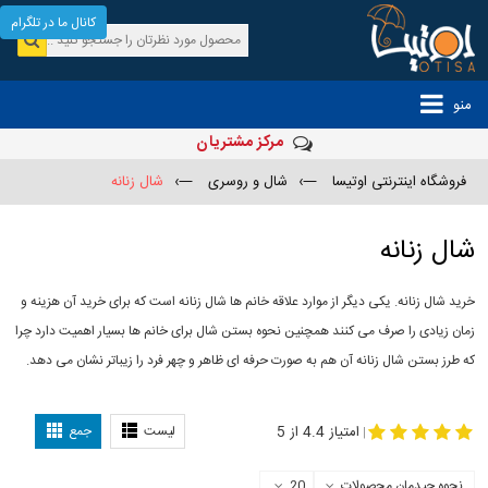
کانال ما در تلگرام
منو
مرکز مشتریان
فروشگاه اینترنتی اوتیسا
—›
شال و روسری
—›
شال زنانه
شال زنانه
خرید شال زنانه. یکی دیگر از موارد علاقه خانم ها شال زنانه است که برای خرید آن هزینه و
زمان زیادی را صرف می کنند همچنین نحوه بستن شال برای خانم ها بسیار اهمیت دارد چرا
که طرز بستن شال زنانه آن هم به صورت حرفه ای ظاهر و چهر فرد را زیباتر نشان می دهد.
-
مدل جدید شال
مدل بستن شال
امتیاز 4.4 از 5
لیست
جمع
|
نحوه چیدمان محصولات
20