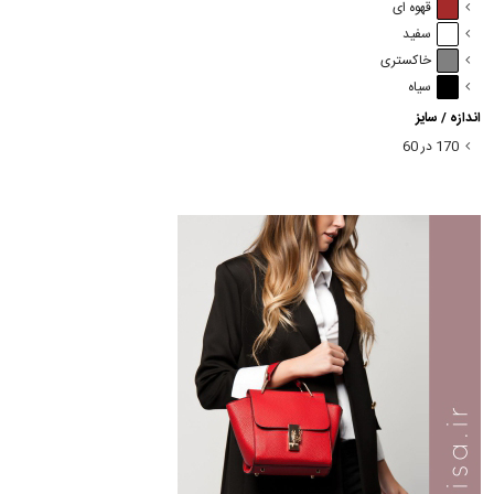
قهوه ای
سفید
خاکستری
سیاه
اندازه / سایز
170 در 60