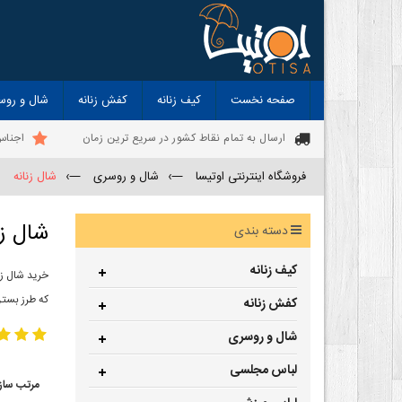
صفحه نخست
کیف زنانه
کفش زنانه
شال و روس
ارسال به تمام نقاط کشور در سریع ترین زمان
اجناس
فروشگاه اینترنتی اوتیسا
—›
شال و روسری
—›
شال زنانه
شال زن
دسته بندی
کیف زنانه
خرید شال زن
که طرز بستن
کفش زنانه
شال و روسری
لباس مجلسی
مرتب ساز