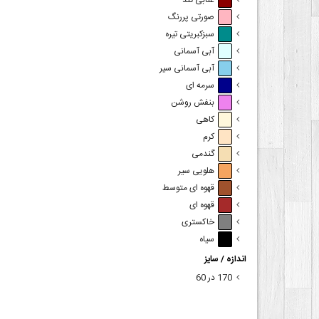
عنابی تند
صورتی پررنگ
سبزکبریتی تیره
آبی آسمانی
آبی آسمانی سیر
سرمه ای
بنفش روشن
کاهی
کرم
گندمی
هلویی سیر
قهوه ای متوسط
قهوه ای
خاکستری
سیاه
اندازه / سایز
170 در 60