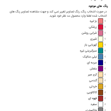
رنگ های موجود
در صورت انتخاب رنگ، رنگ تصاویر تغییر نمی کند و جهت مشاهده تصاویر رنگ های
انتخاب شده لطفا وارد محصول مد نظر خود شوید.
بژ تیره
زرشکی
شرابی روشن
شیری
کهربایی باز
سبزکبریتی تیره
نیلی متالیک
سرمه ای
بنفش
کرم سیر
گندمی
خردلی
کاکائویی
قهوه ای
سفید
خاکستری