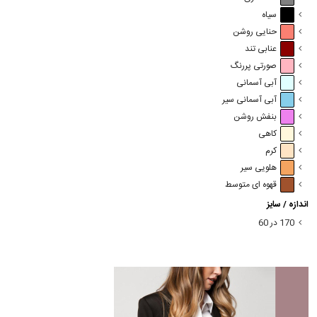
سیاه
حنایی روشن
عنابی تند
صورتی پررنگ
آبی آسمانی
آبی آسمانی سیر
بنفش روشن
کاهی
کرم
هلویی سیر
قهوه ای متوسط
اندازه / سایز
170 در 60