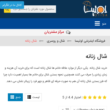
کانال ما در تلگرام
منو
مرکز مشتریان
فروشگاه اینترنتی اوتیسا
—›
شال و روسری
—›
شال زنانه
شال زنانه
خرید شال زنانه. یکی دیگر از موارد علاقه خانم ها شال زنانه است که برای خرید آن هزینه و
زمان زیادی را صرف می کنند همچنین نحوه بستن شال برای خانم ها بسیار اهمیت دارد چرا
که طرز بستن شال زنانه آن هم به صورت حرفه ای ظاهر و چهر فرد را زیباتر نشان می دهد.
-
مدل جدید شال
مدل بستن شال
امتیاز 4.4 از 5
لیست
جمع
|
نحوه چیدمان محصولات
20