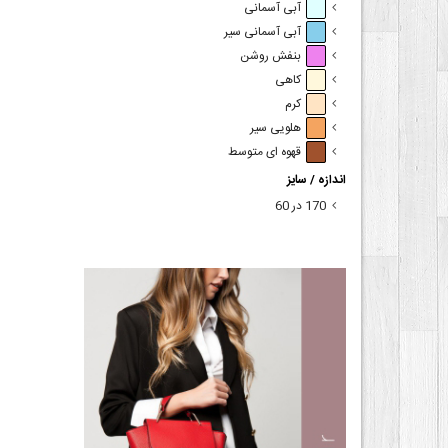
آبی آسمانی
آبی آسمانی سیر
بنفش روشن
کاهی
کرم
هلویی سیر
قهوه ای متوسط
اندازه / سایز
170 در 60