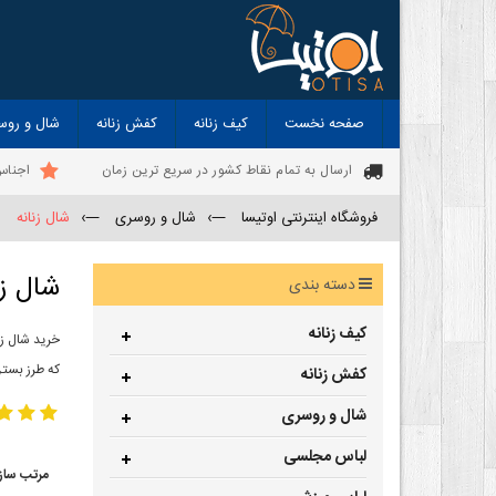
صفحه نخست
کیف زنانه
کفش زنانه
شال و روس
ارسال به تمام نقاط کشور در سریع ترین زمان
اجناس
فروشگاه اینترنتی اوتیسا
—›
شال و روسری
—›
شال زنانه
شال زن
دسته بندی
کیف زنانه
خرید شال زن
که طرز بستن
کفش زنانه
شال و روسری
لباس مجلسی
مرتب ساز