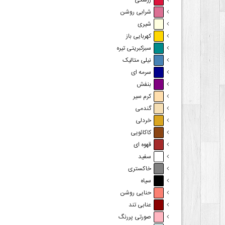
زرشکی
شرابی روشن
شیری
کهربایی باز
سبزکبریتی تیره
نیلی متالیک
سرمه ای
بنفش
کرم سیر
گندمی
خردلی
کاکائویی
قهوه ای
سفید
خاکستری
سیاه
حنایی روشن
عنابی تند
صورتی پررنگ