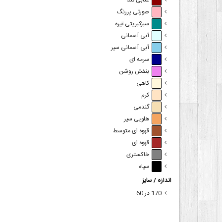
عنابی تند
صورتی پررنگ
سبزکبریتی تیره
آبی آسمانی
آبی آسمانی سیر
سرمه ای
بنفش روشن
کاهی
کرم
گندمی
هلویی سیر
قهوه ای متوسط
قهوه ای
خاکستری
سیاه
اندازه / سایز
170 در 60