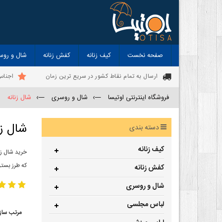
صفحه نخست
کیف زنانه
کفش زنانه
شال و روس
ارسال به تمام نقاط کشور در سریع ترین زمان
اجناس
فروشگاه اینترنتی اوتیسا
—›
شال و روسری
—›
شال زنانه
شال زن
دسته بندی
کیف زنانه
خرید شال زن
که طرز بستن
کفش زنانه
شال و روسری
لباس مجلسی
مرتب ساز