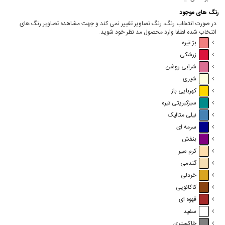
رنگ های موجود
در صورت انتخاب رنگ، رنگ تصاویر تغییر نمی کند و جهت مشاهده تصاویر رنگ های
انتخاب شده لطفا وارد محصول مد نظر خود شوید.
بژ تیره
زرشکی
شرابی روشن
شیری
کهربایی باز
سبزکبریتی تیره
نیلی متالیک
سرمه ای
بنفش
کرم سیر
گندمی
خردلی
کاکائویی
قهوه ای
سفید
خاکستری