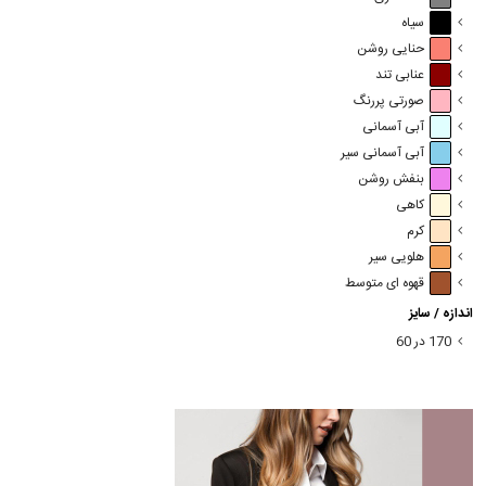
سیاه
حنایی روشن
عنابی تند
صورتی پررنگ
آبی آسمانی
آبی آسمانی سیر
بنفش روشن
کاهی
کرم
هلویی سیر
قهوه ای متوسط
اندازه / سایز
170 در 60