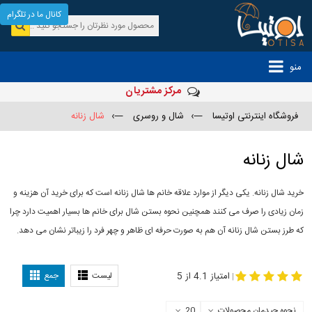
کانال ما در تلگرام
منو
مرکز مشتریان
فروشگاه اینترنتی اوتیسا
—›
شال و روسری
—›
شال زنانه
شال زنانه
خرید شال زنانه. یکی دیگر از موارد علاقه خانم ها شال زنانه است که برای خرید آن هزینه و
زمان زیادی را صرف می کنند همچنین نحوه بستن شال برای خانم ها بسیار اهمیت دارد چرا
که طرز بستن شال زنانه آن هم به صورت حرفه ای ظاهر و چهر فرد را زیباتر نشان می دهد.
-
مدل جدید شال
مدل بستن شال
امتیاز 4.1 از 5
لیست
جمع
|
نحوه چیدمان محصولات
20