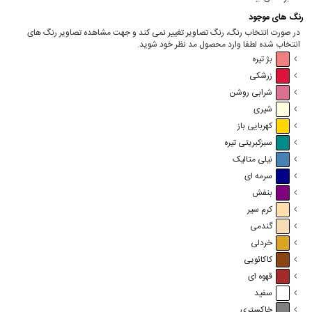
رنگ های موجود
در صورت انتخاب رنگ، رنگ تصاویر تغییر نمی کند و جهت مشاهده تصاویر رنگ های
انتخاب شده لطفا وارد محصول مد نظر خود شوید.
بژ تیره
زرشکی
شرابی روشن
شیری
کهربایی باز
سبزکبریتی تیره
نیلی متالیک
سرمه ای
بنفش
کرم سیر
گندمی
خردلی
کاکائویی
قهوه ای
سفید
خاکستری