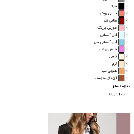
سیاه
حنایی روشن
عنابی تند
صورتی پررنگ
آبی آسمانی
آبی آسمانی سیر
بنفش روشن
کاهی
کرم
هلویی سیر
قهوه ای متوسط
اندازه / سایز
170 در 60