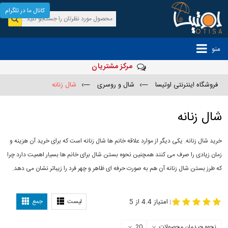
کانال ما در تلگرام
منو
مرکز مشتریان
فروشگاه اینترنتی اوتیسا
—›
شال و روسری
—›
شال زنانه
شال زنانه
خرید شال زنانه. یکی دیگر از موارد علاقه خانم ها شال زنانه است که برای خرید آن هزینه و
زمان زیادی را صرف می کنند همچنین نحوه بستن شال برای خانم ها بسیار اهمیت دارد چرا
که طرز بستن شال زنانه آن هم به صورت حرفه ای ظاهر و چهر فرد را زیباتر نشان می دهد.
-
مدل جدید شال
مدل بستن شال
امتیاز 4.4 از 5
لیست
جمع
|
نحوه چیدمان محصولات
20