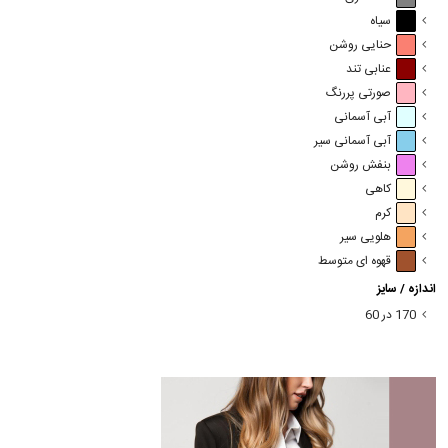
سیاه
حنایی روشن
عنابی تند
صورتی پررنگ
آبی آسمانی
آبی آسمانی سیر
بنفش روشن
کاهی
کرم
هلویی سیر
قهوه ای متوسط
اندازه / سایز
170 در 60