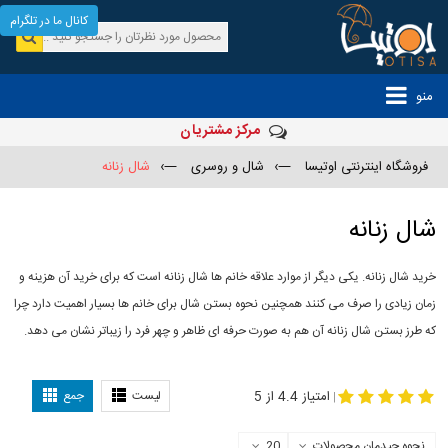
کانال ما در تلگرام
منو
مرکز مشتریان
فروشگاه اینترنتی اوتیسا
—›
شال و روسری
—›
شال زنانه
شال زنانه
خرید شال زنانه. یکی دیگر از موارد علاقه خانم ها شال زنانه است که برای خرید آن هزینه و
زمان زیادی را صرف می کنند همچنین نحوه بستن شال برای خانم ها بسیار اهمیت دارد چرا
که طرز بستن شال زنانه آن هم به صورت حرفه ای ظاهر و چهر فرد را زیباتر نشان می دهد.
-
مدل جدید شال
مدل بستن شال
امتیاز 4.4 از 5
لیست
جمع
|
نحوه چیدمان محصولات
20