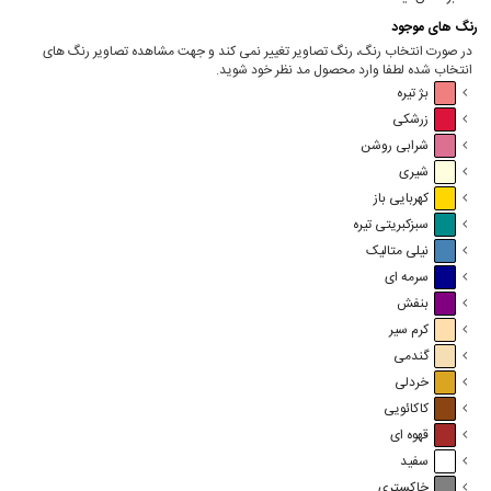
رنگ های موجود
در صورت انتخاب رنگ، رنگ تصاویر تغییر نمی کند و جهت مشاهده تصاویر رنگ های
انتخاب شده لطفا وارد محصول مد نظر خود شوید.
بژ تیره
زرشکی
شرابی روشن
شیری
کهربایی باز
سبزکبریتی تیره
نیلی متالیک
سرمه ای
بنفش
کرم سیر
گندمی
خردلی
کاکائویی
قهوه ای
سفید
خاکستری