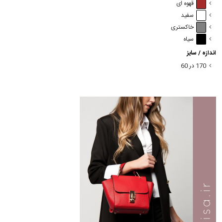
قهوه ای
سفید
خاکستری
سیاه
اندازه / سایز
170 در 60