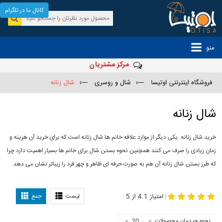
کانال ما در تلگرام
منو
مرکز مشتریان
فروشگاه اینترنتی اوتیسا
—›
شال و روسری
—›
شال زنانه
شال زنانه
خرید شال زنانه. یکی دیگر از موارد علاقه خانم ها شال زنانه است که برای خرید آن هزینه و
زمان زیادی را صرف می کنند همچنین نحوه بستن شال برای خانم ها بسیار اهمیت دارد چرا
که طرز بستن شال زنانه آن هم به صورت حرفه ای ظاهر و چهر فرد را زیباتر نشان می دهد.
-
مدل جدید شال
مدل بستن شال
امتیاز 4.1 از 5
لیست
جمع
|
نحوه چیدمان محصولات
20