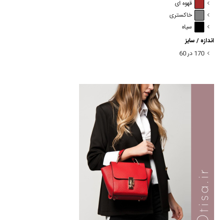
قهوه ای
خاکستری
سیاه
اندازه / سایز
170 در 60