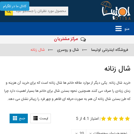
کانال ما در تلگرام
منو
مرکز مشتریان
فروشگاه اینترنتی اوتیسا
—›
شال و روسری
—›
شال زنانه
شال زنانه
خرید شال زنانه. یکی دیگر از موارد علاقه خانم ها شال زنانه است که برای خرید آن هزینه و
زمان زیادی را صرف می کنند همچنین نحوه بستن شال برای خانم ها بسیار اهمیت دارد چرا
که طرز بستن شال زنانه آن هم به صورت حرفه ای ظاهر و چهر فرد را زیباتر نشان می دهد.
-
مدل جدید شال
مدل بستن شال
امتیاز 4.1 از 5
لیست
جمع
|
نحوه چیدمان محصولات
20