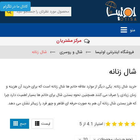
کانال ما در تلگرام
منو
مرکز مشتریان
فروشگاه اینترنتی اوتیسا
—›
شال و روسری
—›
شال زنانه
شال زنانه
خرید شال زنانه. یکی دیگر از موارد علاقه خانم ها شال زنانه است که برای خرید آن هزینه و
زمان زیادی را صرف می کنند همچنین نحوه بستن شال برای خانم ها بسیار اهمیت دارد چرا
که طرز بستن شال زنانه آن هم به صورت حرفه ای ظاهر و چهر فرد را زیباتر نشان می دهد.
-
مدل جدید شال
مدل بستن شال
امتیاز 4.1 از 5
لیست
جمع
|
نحوه چیدمان محصولات
20