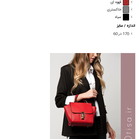
قهوه ای
خاکستری
سیاه
اندازه / سایز
170 در 60