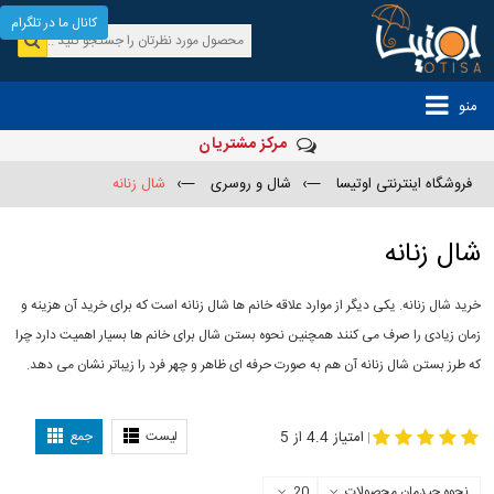
کانال ما در تلگرام
منو
مرکز مشتریان
فروشگاه اینترنتی اوتیسا
—›
شال و روسری
—›
شال زنانه
شال زنانه
خرید شال زنانه. یکی دیگر از موارد علاقه خانم ها شال زنانه است که برای خرید آن هزینه و
زمان زیادی را صرف می کنند همچنین نحوه بستن شال برای خانم ها بسیار اهمیت دارد چرا
که طرز بستن شال زنانه آن هم به صورت حرفه ای ظاهر و چهر فرد را زیباتر نشان می دهد.
-
مدل جدید شال
مدل بستن شال
امتیاز 4.4 از 5
لیست
جمع
|
نحوه چیدمان محصولات
20