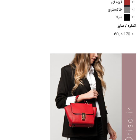
قهوه ای
خاکستری
سیاه
اندازه / سایز
170 در 60