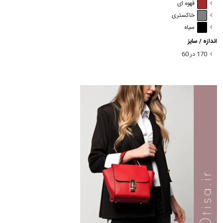
قهوه ای
خاکستری
سیاه
اندازه / سایز
170 در 60