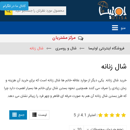
کانال ما در تلگرام
منو
مرکز مشتریان
فروشگاه اینترنتی اوتیسا
—›
شال و روسری
—›
شال زنانه
شال زنانه
خرید شال زنانه. یکی دیگر از موارد علاقه خانم ها شال زنانه است که برای خرید آن هزینه و
زمان زیادی را صرف می کنند همچنین نحوه بستن شال برای خانم ها بسیار اهمیت دارد چرا
که طرز بستن شال زنانه آن هم به صورت حرفه ای ظاهر و چهر فرد را زیباتر نشان می دهد.
-
مدل جدید شال
مدل بستن شال
امتیاز 4.1 از 5
لیست
جمع
|
نحوه چیدمان محصولات
20