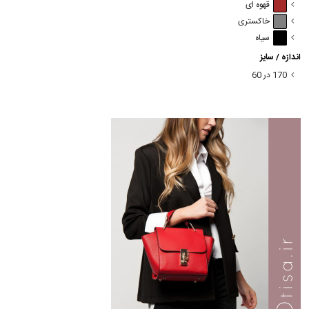
قهوه ای
خاکستری
سیاه
اندازه / سایز
170 در 60