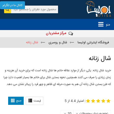
کانال ما در تلگرام
منو
مرکز مشتریان
فروشگاه اینترنتی اوتیسا
—›
شال و روسری
—›
شال زنانه
شال زنانه
خرید شال زنانه. یکی دیگر از موارد علاقه خانم ها شال زنانه است که برای خرید آن هزینه و
زمان زیادی را صرف می کنند همچنین نحوه بستن شال برای خانم ها بسیار اهمیت دارد چرا
که طرز بستن شال زنانه آن هم به صورت حرفه ای ظاهر و چهر فرد را زیباتر نشان می دهد.
-
مدل جدید شال
مدل بستن شال
امتیاز 4.4 از 5
لیست
جمع
|
نحوه چیدمان محصولات
20