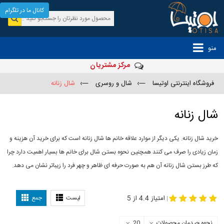
کانال ما در تلگرام
منو
مرکز مشتریان
فروشگاه اینترنتی اوتیسا
—›
شال و روسری
—›
شال زنانه
شال زنانه
خرید شال زنانه. یکی دیگر از موارد علاقه خانم ها شال زنانه است که برای خرید آن هزینه و
زمان زیادی را صرف می کنند همچنین نحوه بستن شال برای خانم ها بسیار اهمیت دارد چرا
که طرز بستن شال زنانه آن هم به صورت حرفه ای ظاهر و چهر فرد را زیباتر نشان می دهد.
-
مدل جدید شال
مدل بستن شال
امتیاز 4.4 از 5
لیست
جمع
|
نحوه چیدمان محصولات
20