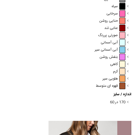
سیاه
سرخابی
حنایی روشن
عنابی تند
صورتی پررنگ
آبی آسمانی
آبی آسمانی سیر
بنفش روشن
کاهی
کرم
هلویی سیر
قهوه ای متوسط
اندازه / سایز
170 در 60