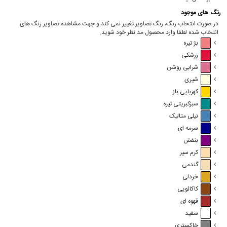
رنگ های موجود
در صورت انتخاب رنگ، رنگ تصاویر تغییر نمی کند و جهت مشاهده تصاویر رنگ های
انتخاب شده لطفا وارد محصول مد نظر خود شوید.
بژ تیره
زرشکی
شرابی روشن
شیری
کهربایی باز
سبزکبریتی تیره
نیلی متالیک
سرمه ای
بنفش
کرم سیر
گندمی
خردلی
کاکائویی
قهوه ای
سفید
خاکستری