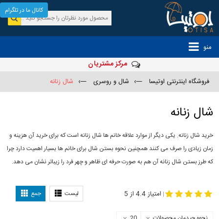
کانال ما در تلگرام
منو
مرکز مشتریان
فروشگاه اینترنتی اوتیسا
—›
شال و روسری
—›
شال زنانه
شال زنانه
خرید شال زنانه. یکی دیگر از موارد علاقه خانم ها شال زنانه است که برای خرید آن هزینه و
زمان زیادی را صرف می کنند همچنین نحوه بستن شال برای خانم ها بسیار اهمیت دارد چرا
که طرز بستن شال زنانه آن هم به صورت حرفه ای ظاهر و چهر فرد را زیباتر نشان می دهد.
-
مدل جدید شال
مدل بستن شال
امتیاز 4.4 از 5
لیست
جمع
|
نحوه چیدمان محصولات
20