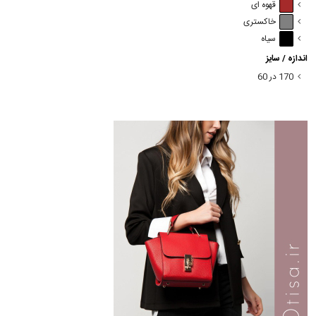
قهوه ای
خاکستری
سیاه
اندازه / سایز
170 در 60