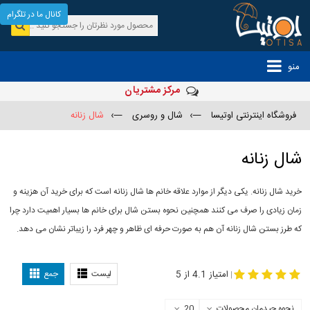
کانال ما در تلگرام
منو
مرکز مشتریان
فروشگاه اینترنتی اوتیسا
—›
شال و روسری
—›
شال زنانه
شال زنانه
خرید شال زنانه. یکی دیگر از موارد علاقه خانم ها شال زنانه است که برای خرید آن هزینه و
زمان زیادی را صرف می کنند همچنین نحوه بستن شال برای خانم ها بسیار اهمیت دارد چرا
که طرز بستن شال زنانه آن هم به صورت حرفه ای ظاهر و چهر فرد را زیباتر نشان می دهد.
-
مدل جدید شال
مدل بستن شال
امتیاز 4.1 از 5
لیست
جمع
|
نحوه چیدمان محصولات
20