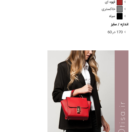
قهوه ای
خاکستری
سیاه
اندازه / سایز
170 در 60