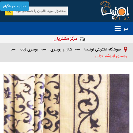
کانال ما در تلگرام
منو
مرکز مشتریان
فروشگاه اینترنتی اوتیسا
—›
شال و روسری
—›
روسری زنانه
—›
روسری ابریشم مژگان