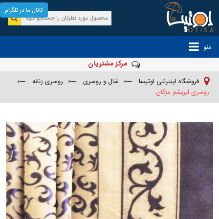
کانال ما در تلگرام
منو
مرکز مشتریان
فروشگاه اینترنتی اوتیسا
—›
شال و روسری
—›
روسری زنانه
—›
روسری ابریشم مژگان