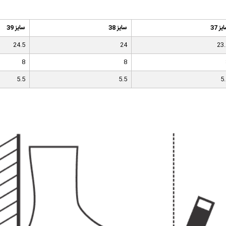
یز 37
سایز 38
سایز 39
24.5
24
23.
8
8
5.5
5.5
5