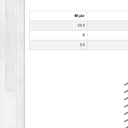
سایز 40
25.5
8
5.5